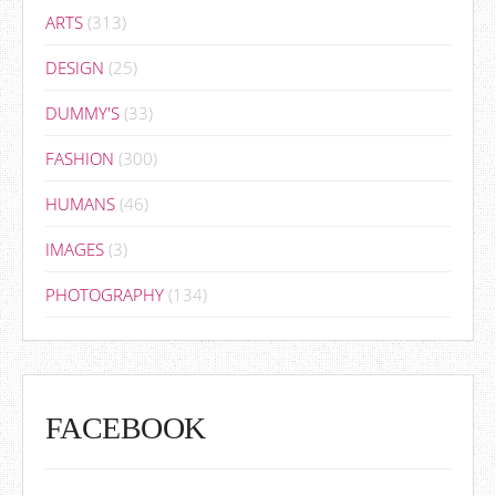
ARTS
(313)
DESIGN
(25)
DUMMY'S
(33)
FASHION
(300)
HUMANS
(46)
IMAGES
(3)
PHOTOGRAPHY
(134)
FACEBOOK