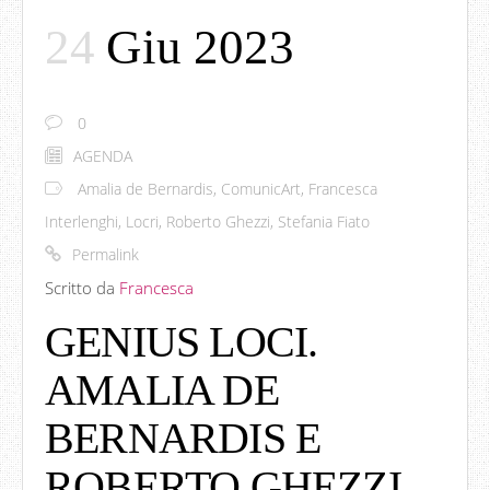
24
Giu 2023
0
AGENDA
Amalia de Bernardis
,
ComunicArt
,
Francesca
Interlenghi
,
Locri
,
Roberto Ghezzi
,
Stefania Fiato
Permalink
Scritto da
Francesca
GENIUS LOCI.
AMALIA DE
BERNARDIS E
ROBERTO GHEZZI