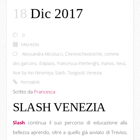
18
Dic 2017
0
FASHION
Alessandra Micolucci
,
Cherevichkiotvichki
,
comme
des garcons
,
d'alpaos
,
Francesca Interlenghi
,
marios
,
Neul
,
Noir by Kei Ninomiya
,
Slash
,
Toogood
,
Venezia
Permalink
Scritto da
Francesca
SLASH VENEZIA
Slash
continua il suo percorso di educazione alla
bellezza aprendo, oltre a quello già avviato di Treviso,