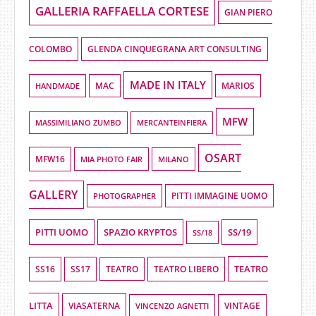
GALLERIA RAFFAELLA CORTESE
GIAN PIERO
COLOMBO
GLENDA CINQUEGRANA ART CONSULTING
MADE IN ITALY
HANDMADE
MAC
MARIOS
MFW
MASSIMILIANO ZUMBO
MERCANTEINFIERA
OSART
MFW16
MIA PHOTO FAIR
MILANO
GALLERY
PHOTOGRAPHER
PITTI IMMAGINE UOMO
PITTI UOMO
SPAZIO KRYPTOS
SS/19
SS/18
TEATRO
SS16
SS17
TEATRO LIBERO
TEATRO
LITTA
VIASATERNA
VINCENZO AGNETTI
VINTAGE