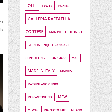
LOLLI
FW/17
FW2016
GALLERIA RAFFAELLA
li
in
CORTESE
GIAN PIERO COLOMBO
GLENDA CINQUEGRANA ART
CONSULTING
HANDMADE
MAC
MADE IN ITALY
MARIOS
MASSIMILIANO ZUMBO
MFW
MERCANTEINFIERA
MFW16
MIA PHOTO FAIR
MILANO