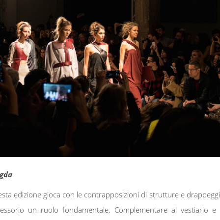
agda
uesta edizione gioca con le contrapposizioni di strutture e drappeggi
accessorio un ruolo fondamentale. Complementare al vestiario e 