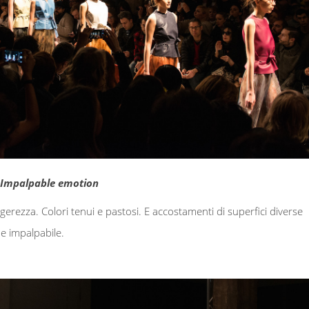
– Impalpable emotion
erezza. Colori tenui e pastosi. E accostamenti di superfici diverse
e impalpabile.