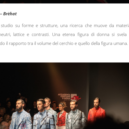
 – Brèhat
 studio su forme e strutture, una ricerca che muove da materia
neutri, lattice e contrasti. Una eterea figura di donna si svela 
do il rapporto tra il volume del cerchio e quello della figura umana.