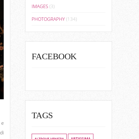
IMAGES
(3)
PHOTOGRAPHY
(134)
FACEBOOK
TAGS
 e
di
ALTROVE VENEZIA
ARTISSIMA