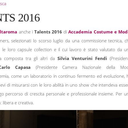
sca
TS 2016
ltaroma
anche i
Talents 2016
di
Accademia Costume e Mod
ners, selezionati lo scorso luglio da una commissione tecnica, c
 le loro capsule collection e il cui lavoro è stato valutato da u
ria composta tra gli altri da
Silvia Venturini Fendi
(Presiden
Carlo Capasa
(Presidente Camera Nazionale della Mo
ademia, come un laboratorio in continuo fermento ed evoluzione, 
ievi di misurarsi con le loro abilità in uno show che intendeva esse
ngo percorso di crescita personale e professionale insieme. Per u
: libera e creativa.