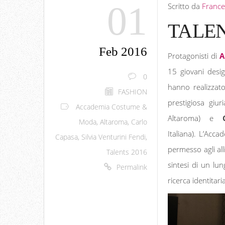
01
Scritto da
France
TALEN
Feb 2016
Protagonisti di
A
15 giovani desig
0
hanno realizzato
FASHION
prestigiosa giu
Accademia Costume &
Altaroma) e
Moda
,
Altaroma
,
Carlo
Italiana). L’Acc
Capasa
,
Silvia Venturini Fendi
,
permesso agli all
Talents 2016
sintesi di un lu
Permalink
ricerca identitaria