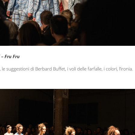
 – Fru Fru
, le suggestioni di Berbard Buffet, i voli delle farfalle, i colori, l’ironia.