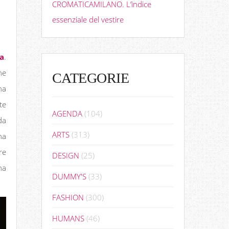
CROMATICAMILANO. L’indice
essenziale del vestire
a
.
he
CATEGORIE
na
te
AGENDA
(104)
da
ARTS
(313)
ha
re
DESIGN
(25)
na
DUMMY'S
(33)
FASHION
(300)
HUMANS
(46)