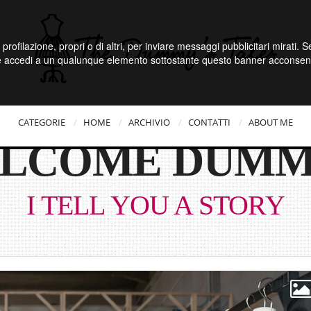
 profilazione, propri o di altri, per inviare messaggi pubblicitari mirati.
e accedi a un qualunque elemento sottostante questo banner acconsenti
CATEGORIE
HOME
ARCHIVIO
CONTATTI
ABOUT ME
LCOME DUMM
I TELL YOU A STORY