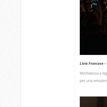
Livia Francese 
Morbidezza e legg
per una emozion