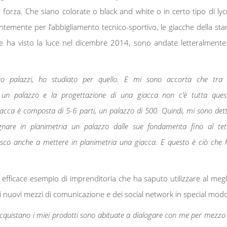
 forza. Che siano colorate o black and white o in certo tipo di lyc
entemente per l’abbigliamento tecnico-sportivo, le giacche della star
he ha visto la luce nel dicembre 2014, sono andate letteralmente
vo palazzi, ho studiato per quello. E mi sono accorta che tra 
 un palazzo e la progettazione di una giacca non c’è tutta ques
iacca è composta di 5-6 parti, un palazzo di 500. Quindi, mi sono dett
gnare in planimetria un palazzo dalle sue fondamenta fino al tet
esco anche a mettere in planimetria una giacca. E questo è ciò che 
 efficace esempio di imprenditoria che ha saputo utilizzare al megl
ei nuovi mezzi di comunicazione e dei social network in special mod
cquistano i miei prodotti sono abituate a dialogare con me per mezzo 