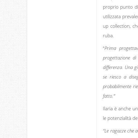
proprio punto di
utilizzata preval
up collection, c
ruba.
“
Prima progetta
progettazione di
differenza. Una g
se riesco a dise
probabilmente ri
fatto.”
Ilaria è anche un
le potenzialità d
“Le ragazze che a