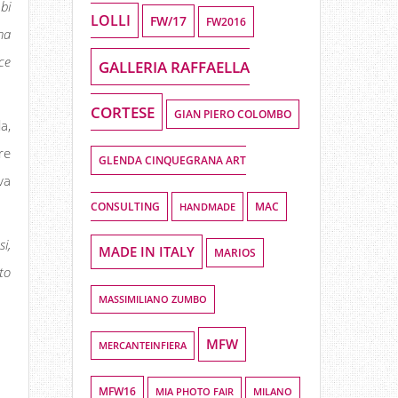
bi
LOLLI
FW/17
FW2016
na
ce
GALLERIA RAFFAELLA
CORTESE
GIAN PIERO COLOMBO
a,
re
GLENDA CINQUEGRANA ART
va
CONSULTING
HANDMADE
MAC
i,
MADE IN ITALY
MARIOS
to
MASSIMILIANO ZUMBO
MFW
MERCANTEINFIERA
MFW16
MIA PHOTO FAIR
MILANO