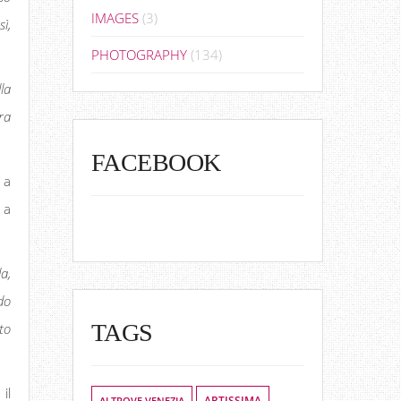
IMAGES
(3)
ì,
PHOTOGRAPHY
(134)
la
ra
FACEBOOK
 a
 a
a,
do
TAGS
to
il
ALTROVE VENEZIA
ARTISSIMA