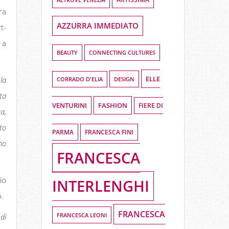
ra
AZZURRA IMMEDIATO
t-
 a
BEAUTY
CONNECTING CULTURES
ELLE
la
DESIGN
CORRADO D'ELIA
ta
VENTURINI
FASHION
FIERE DI
a,
to
PARMA
FRANCESCA FINI
ho
FRANCESCA
io
INTERLENGHI
o.
FRANCESCA
FRANCESCA LEONI
di