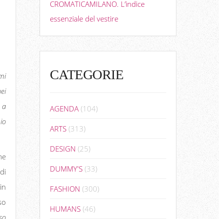
CROMATICAMILANO. L’indice
essenziale del vestire
CATEGORIE
mi
ei
 a
AGENDA
(104)
io
ARTS
(313)
DESIGN
(25)
me
DUMMY'S
(33)
di
in
FASHION
(300)
so
HUMANS
(46)
so