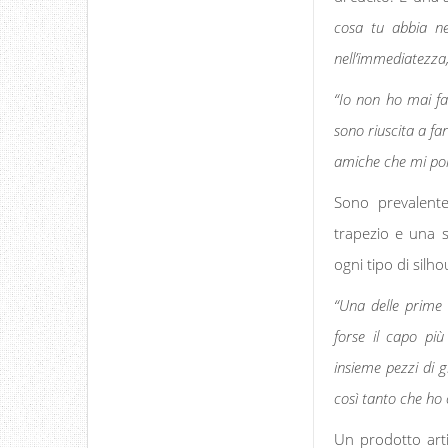
cosa tu abbia ne
nell’immediatezza,
“Io non ho mai fa
sono riuscita a fa
amiche che mi port
Sono prevalente
trapezio e una s
ogni tipo di silho
“Una delle prime 
forse il capo più
insieme pezzi di g
così tanto che ho 
Un prodotto artig