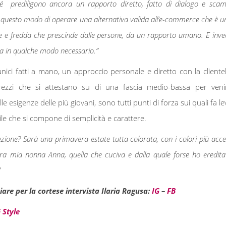
é prediligono ancora un rapporto diretto, fatto di dialogo e scam
o questo modo di operare una alternativa valida all’e-commerce che è u
le e fredda che prescinde dalle persone, da un rapporto umano. E inve
ra in qualche modo necessario.”
unici fatti a mano, un approccio personale e diretto con la clientel
 prezzi che si attestano su di una fascia medio-bassa per veni
e esigenze delle più giovani, sono tutti punti di forza sui quali fa le
ile che si compone di semplicità e carattere.
zione? Sarà una primavera-estate tutta colorata, con i colori più acces
ltra mia nonna Anna, quella che cuciva e dalla quale forse ho eredita
”
iare per la cortese intervista Ilaria Ragusa:
IG
–
FB
 Style