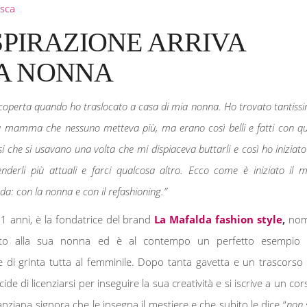
sca
ISPIRAZIONE ARRIVA
A NONNA
coperta quando ho traslocato a casa di mia nonna. Ho trovato tantissi
ia mamma che nessuno metteva più, ma erano così belli e fatti con qu
si che si usavano una volta che mi dispiaceva buttarli e così ho iniziato
enderli più attuali e farci qualcosa altro. Ecco come è iniziato il m
a: con la nonna e con il refashioning.”
31 anni, è la fondatrice del brand
La Mafalda fashion style
,
no
to alla sua nonna ed è al contempo un perfetto esempio 
 di grinta tutta al femminile. Dopo tanta gavetta e un trascorso 
cide di licenziarsi per inseguire la sua creatività e si iscrive a un cor
 anziana signora che le insegna il mestiere e che subito le dice “
non 