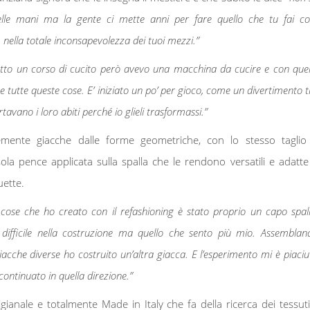
lle mani ma la gente ci mette anni per fare quello che tu fai cos
 nella totale inconsapevolezza dei tuoi mezzi.”
tto un corso di cucito però avevo una macchina da cucire e con quel
re tutte queste cose. E’ iniziato un po’ per gioco, come un divertimento t
avano i loro abiti perché io glieli trasformassi.”
mente giacche dalle forme geometriche, con lo stesso taglio
ola pence applicata sulla spalla che le rendono versatili e adatte
uette.
cose che ho creato con il refashioning è stato proprio un capo spall
 difficile nella costruzione ma quello che sento più mio. Assemblan
iacche diverse ho costruito un’altra giacca. E l’esperimento mi è piaciu
continuato in quella direzione.”
ianale e totalmente Made in Italy che fa della ricerca dei tessuti 