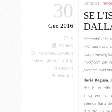
30
Scritto da
France
SE L’
DALL
Gen 2016
0
“La moda? L’ ho s
FASHION
abiti suoi e di m
handmade
,
La Mafalda
tessuti meraviglio
fashion style
,
Made in Italy
,
modificarli per r
refashioning
percorso nella mod
Permalink
Ilaria Ragusa
, 
che è un tribu
intraprendenza e
azienda, Ilaria de
di cucito. E’ una