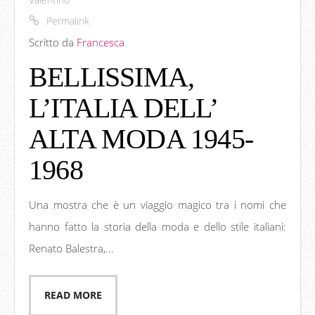
Permalink
Scritto da
Francesca
BELLISSIMA,
L’ITALIA DELL’
ALTA MODA 1945-
1968
Una mostra che è un viaggio magico tra i nomi che
hanno fatto la storia della moda e dello stile italiani:
Renato Balestra,...
READ MORE