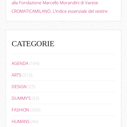
alla Fondazione Marcello Morandini di Varese
CROMATICAMILANO. L’indice essenziale del vestire
CATEGORIE
AGENDA
(104)
ARTS
(313)
DESIGN
(25)
DUMMY'S
(33)
FASHION
(300)
HUMANS
(46)