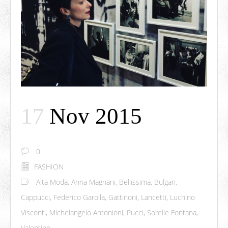
17
Nov 2015
0
FASHION
Alta Moda
,
Anna Magnani
,
Bellissima
,
Bulgari
,
Cappucci
,
Federico Garolla
,
Gattinoni
,
Lancetti
,
Luchino
Visconti
,
Michelangelo Antonioni
,
Pucci
,
Sorelle Fontana
,
Valentino