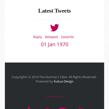
Latest Tweets
Reply
Retweet
Favorite
01 Jan 1970
Copyrights © 2014 The Dummy's Tales. All Rights Reserved -
Powered by
Kukua Design
Cookie policy