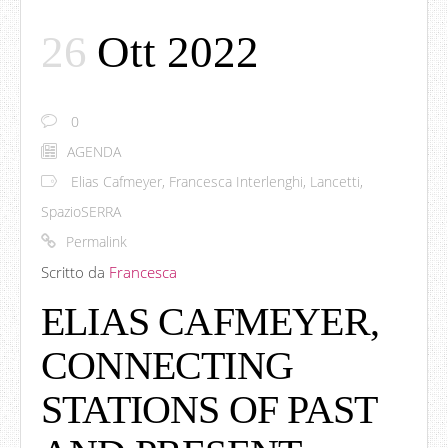
26
Ott 2022
0
AGENDA
Elias Cafmeyer
,
Francesca Interlenghi
,
Lancetti
,
SpazioSERRA
Permalink
Scritto da
Francesca
ELIAS CAFMEYER,
CONNECTING
STATIONS OF PAST