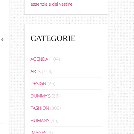
essenziale del vestire
CATEGORIE
 e
AGENDA
(104)
ARTS
(313)
DESIGN
(25)
DUMMY'S
(33)
FASHION
(300)
HUMANS
(46)
IMAGES
(3)