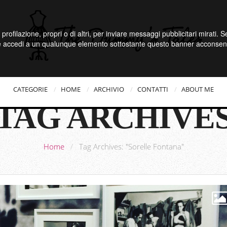
 profilazione, propri o di altri, per inviare messaggi pubblicitari mirati.
e accedi a un qualunque elemento sottostante questo banner acconsenti
CATEGORIE
HOME
ARCHIVIO
CONTATTI
ABOUT ME
TAG ARCHIVE
Home
/
Tag Archives: "Sorelle Fontana"