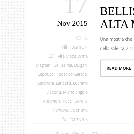
17
BELLI
ALTA 
Nov 2015
0
Una mostra che è
FASHION
dello stile italian
Alta Moda
,
Anna
Magnani
,
Bellissima
,
Bulgari
,
READ MORE
Cappucci
,
Federico Garolla
,
Gattinoni
,
Lancetti
,
Luchino
Visconti
,
Michelangelo
Antonioni
,
Pucci
,
Sorelle
Fontana
,
Valentino
Permalink