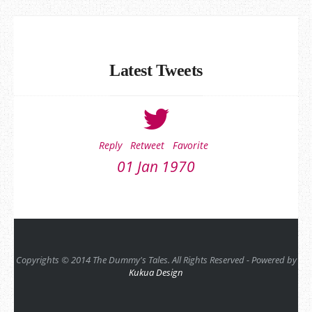
Latest Tweets
Reply
Retweet
Favorite
01 Jan 1970
Copyrights © 2014 The Dummy's Tales. All Rights Reserved - Powered by
Kukua Design