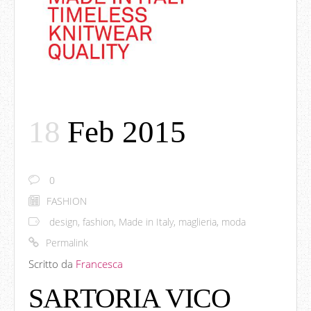
18
Feb 2015
0
FASHION
design
,
fashion
,
Made in Italy
,
maglieria
,
moda
Permalink
Scritto da
Francesca
SARTORIA VICO