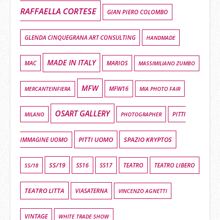
RAFFAELLA CORTESE
GIAN PIERO COLOMBO
GLENDA CINQUEGRANA ART CONSULTING
HANDMADE
MADE IN ITALY
MAC
MARIOS
MASSIMILIANO ZUMBO
MFW
MFW16
MIA PHOTO FAIR
MERCANTEINFIERA
OSART GALLERY
MILANO
PHOTOGRAPHER
PITTI
PITTI UOMO
SPAZIO KRYPTOS
IMMAGINE UOMO
SS/19
SS16
SS17
TEATRO LIBERO
SS/18
TEATRO
TEATRO LITTA
VIASATERNA
VINCENZO AGNETTI
VINTAGE
WHITE TRADE SHOW