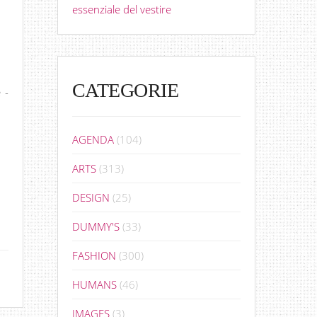
essenziale del vestire
CATEGORIE
 -
AGENDA
(104)
ARTS
(313)
DESIGN
(25)
DUMMY'S
(33)
FASHION
(300)
HUMANS
(46)
IMAGES
(3)