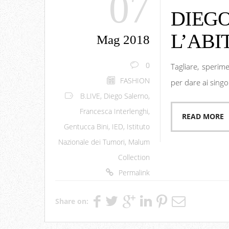
07
DIEGO
L’ABI
Mag 2018
0
Tagliare, sperim
FASHION
per dare ai singol
B.LIVE
,
Diego Salerno
,
Francesca Interlenghi
,
READ MORE
Gentucca Bini
,
IED
,
Istituto
Nazionale dei Tumori
,
Malum
Collection
Permalink
Share on: