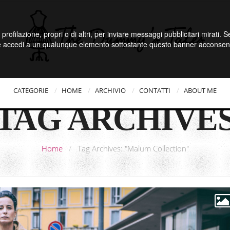
 profilazione, propri o di altri, per inviare messaggi pubblicitari mirati.
e accedi a un qualunque elemento sottostante questo banner acconsenti
CATEGORIE
HOME
ARCHIVIO
CONTATTI
ABOUT ME
TAG ARCHIVE
Home
/
Tag Archives: "Malum Collection"