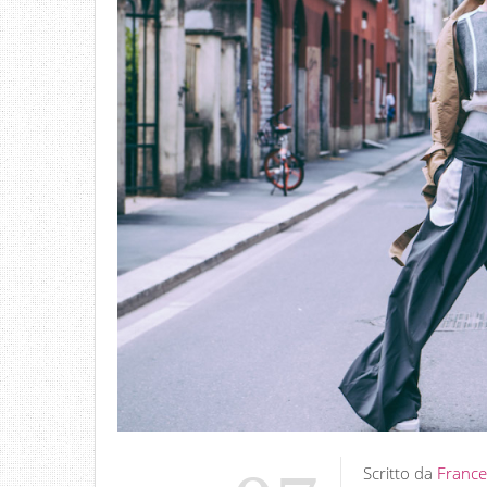
Scritto da
France