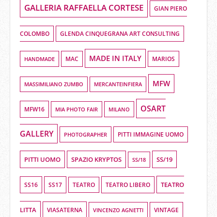
GALLERIA RAFFAELLA CORTESE
GIAN PIERO
COLOMBO
GLENDA CINQUEGRANA ART CONSULTING
MADE IN ITALY
HANDMADE
MAC
MARIOS
MFW
MASSIMILIANO ZUMBO
MERCANTEINFIERA
OSART
MFW16
MIA PHOTO FAIR
MILANO
GALLERY
PHOTOGRAPHER
PITTI IMMAGINE UOMO
PITTI UOMO
SPAZIO KRYPTOS
SS/19
SS/18
TEATRO
SS16
SS17
TEATRO LIBERO
TEATRO
LITTA
VIASATERNA
VINCENZO AGNETTI
VINTAGE