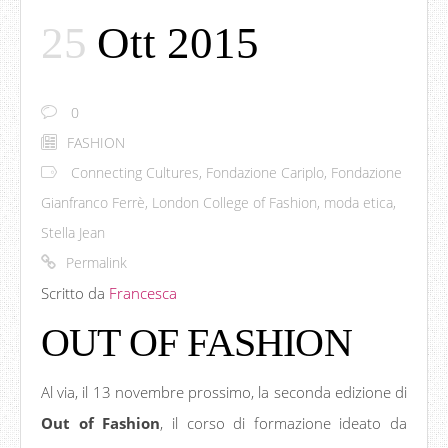
25
Ott 2015
0
FASHION
Connecting Cultures
,
Fondazione Cariplo
,
Fondazione
Gianfranco Ferrè
,
London College of Fashion
,
moda etica
,
Stella Jean
Permalink
Scritto da
Francesca
OUT OF FASHION
Al via, il 13 novembre prossimo, la seconda edizione di
Out of Fashion
, il corso di formazione ideato da