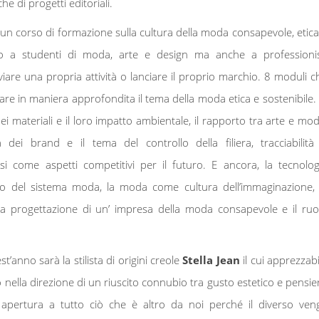
e di progetti editoriali.
 un corso di formazione sulla cultura della moda consapevole, etica
lto a studenti di moda, arte e design ma anche a professionis
viare una propria attività o lanciare il proprio marchio. 8 moduli c
re in maniera approfondita il tema della moda etica e sostenibile. 
dei materiali e il loro impatto ambientale, il rapporto tra arte e mod
à dei brand e il tema del controllo della filiera, tracciabilità
si come aspetti competitivi per il futuro. E ancora, la tecnolog
izio del sistema moda, la moda come cultura dell’immaginazione, 
la progettazione di un’ impresa della moda consapevole e il ruo
anno sarà la stilista di origini creole
Stella Jean
il cui apprezzabi
 nella direzione di un riuscito connubio tra gusto estetico e pensie
’ apertura a tutto ciò che è altro da noi perché il diverso ven