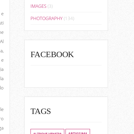
IMAGES
(3)
 e
PHOTOGRAPHY
(134)
ti
he
Al
a,
FACEBOOK
 e
ia
la
lo
le
TAGS
ro
ga
ALTROVE VENEZIA
ARTISSIMA