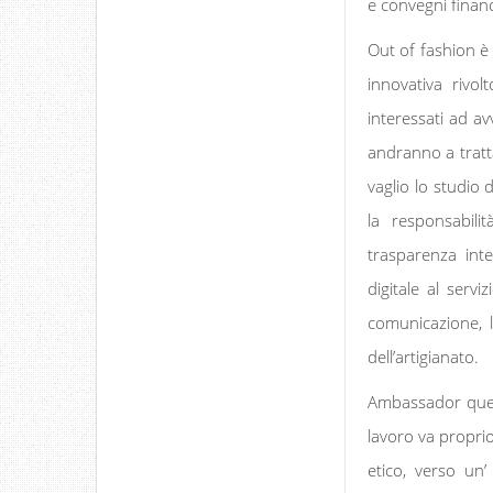
e convegni financh
Out of fashion è
innovativa rivo
interessati ad av
andranno a tratta
vaglio lo studio 
la responsabilit
trasparenza inte
digitale al serv
comunicazione, 
dell’artigianato.
Ambassador quest’
lavoro va proprio
etico, verso un