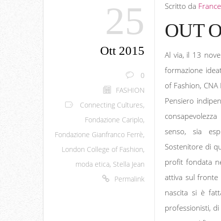
25
Scritto da
France
OUT O
Ott 2015
Al via, il 13 no
formazione ide
0
of Fashion, CNA 
FASHION
Pensiero indipen
Connecting Cultures
,
consapevolezza e
Fondazione Cariplo
,
senso, sia esp
Fondazione Gianfranco Ferrè
,
Sostenitore di q
London College of Fashion
,
profit fondata ne
moda etica
,
Stella Jean
attiva sul fronte
Permalink
nascita si è fat
professionisti, di