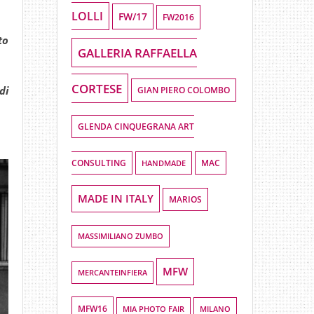
LOLLI
FW/17
FW2016
o
GALLERIA RAFFAELLA
CORTESE
di
GIAN PIERO COLOMBO
GLENDA CINQUEGRANA ART
CONSULTING
HANDMADE
MAC
MADE IN ITALY
MARIOS
MASSIMILIANO ZUMBO
MFW
MERCANTEINFIERA
MFW16
MIA PHOTO FAIR
MILANO