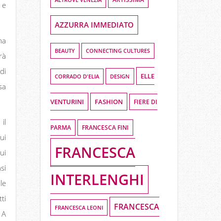
 e
AZZURRA IMMEDIATO
ma
BEAUTY
CONNECTING CULTURES
rà
di
ELLE
DESIGN
CORRADO D'ELIA
sa
VENTURINI
FASHION
FIERE DI
il
PARMA
FRANCESCA FINI
ui
FRANCESCA
ui
si
INTERLENGHI
le
ti
FRANCESCA
FRANCESCA LEONI
 A