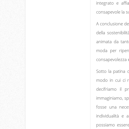
integrato e aff
consapevole la su
A conclusione de
della sostenibili
animata da tante 
moda per ripens
consapevolezza e
Sotto la patina d
modo in cui ci r
decifriamo il p
immaginiamo, spe
fosse una neces
individualità e
possiamo essere