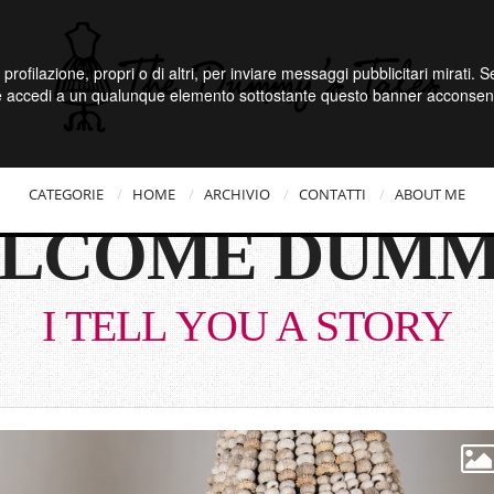
 profilazione, propri o di altri, per inviare messaggi pubblicitari mirati.
e accedi a un qualunque elemento sottostante questo banner acconsenti
CATEGORIE
HOME
ARCHIVIO
CONTATTI
ABOUT ME
LCOME DUMM
I TELL YOU A STORY