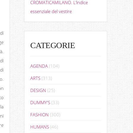
CROMATICAMILANO. L’indice
essenziale del vestire
 di
ge
CATEGORIE
à.
di
AGENDA
(104)
di
ARTS
(313)
o.
on
DESIGN
(25)
to
DUMMY'S
(33)
la
FASHION
(300)
ni
re
HUMANS
(46)