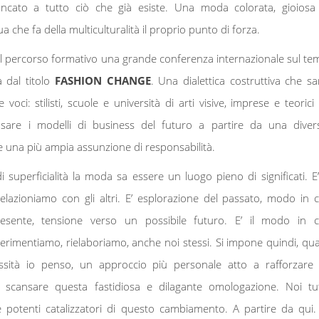
iancato a tutto ciò che già esiste. Una moda colorata, gioiosa
a che fa della multiculturalità il proprio punto di forza.
l percorso formativo una grande conferenza internazionale sul te
tà dal titolo
FASHION CHANGE
. Una dialettica costruttiva che sa
voci: stilisti, scuole e università di arti visive, imprese e teorici 
are i modelli di business del futuro a partire da una diver
 una più ampia assunzione di responsabilità.
i superficialità la moda sa essere un luogo pieno di significati. E’ 
elazioniamo con gli altri. E’ esplorazione del passato, modo in c
resente, tensione verso un possibile futuro. E’ il modo in c
rimentiamo, rielaboriamo, anche noi stessi. Si impone quindi, qua
sità io penso, un approccio più personale atto a rafforzare 
 a scansare questa fastidiosa e dilagante omologazione. Noi tut
 potenti catalizzatori di questo cambiamento. A partire da qui.