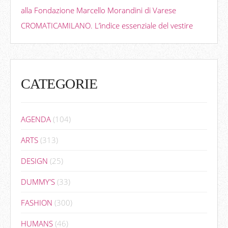
alla Fondazione Marcello Morandini di Varese
CROMATICAMILANO. L’indice essenziale del vestire
CATEGORIE
AGENDA
(104)
ARTS
(313)
DESIGN
(25)
DUMMY'S
(33)
FASHION
(300)
HUMANS
(46)