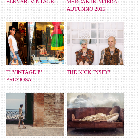
ELENAB. VINTAGE
MERCANTEINFIERA,
AUTUNNO 2015
IL VINTAGE E’…
THE KICK INSIDE
PREZIOSA