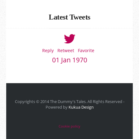
Latest Tweets
Reply
Retweet
Favorite
01 Jan 1970
Copyrights © 2014 The Dummy's Tales. All Rights Reserved -
Powered by
Kukua Design
Cookie policy