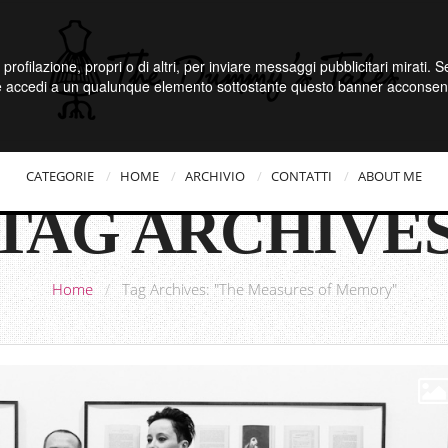
 profilazione, propri o di altri, per inviare messaggi pubblicitari mirati.
e accedi a un qualunque elemento sottostante questo banner acconsenti
CATEGORIE
HOME
ARCHIVIO
CONTATTI
ABOUT ME
TAG ARCHIVE
Home
/
Tag Archives: "The Measures of Memory"