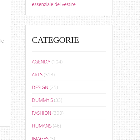
essenziale del vestire
CATEGORIE
le
AGENDA
(104)
ARTS
(313)
DESIGN
(25)
DUMMY'S
(33)
FASHION
(300)
HUMANS
(46)
IMAGES
(3)