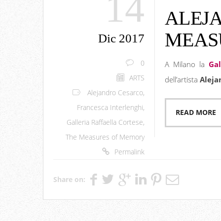
14
ALEJ
MEAS
Dic 2017
0
A Milano la
Gal
ARTS
dell’artista
Aleja
Alejandro Cesarco
,
Francesca Interlenghi
,
READ MORE
Galleria Raffaella Cortese
,
The Measures of Memory
Permalink
Share on: